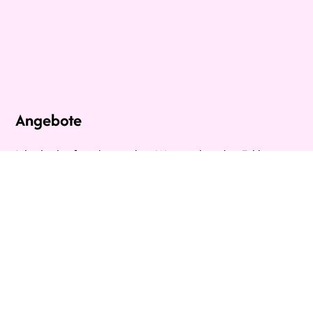
Angebote
Ich glaube fest daran, dass Wissen über den Zyklus
mehr Sicherheit, weniger Ängste und Schmerz
bedeutet. Mein großer Wunsch ist es daher, dass viele
Mädchen und Frauen einen Zugang zu Ihrem Zyklus
finden.
Hier findest du die verschiedenen Wege, wie ich dich
dabei unterstützen kann.